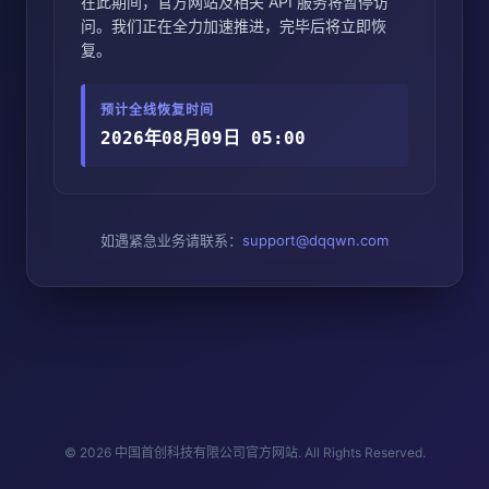
在此期间，官方网站及相关 API 服务将暂停访
问。我们正在全力加速推进，完毕后将立即恢
复。
预计全线恢复时间
2026年08月09日 05:00
如遇紧急业务请联系：
support@dqqwn.com
© 2026 中国首创科技有限公司官方网站. All Rights Reserved.